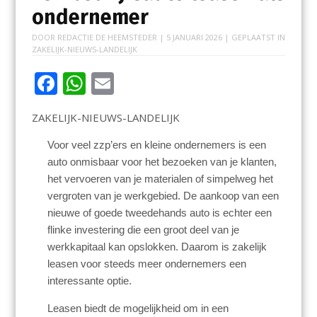
ondernemer
DOOR
REDACTIE DE HEEMSTEDER
|
5 JANUARI 2026
| GEPLAATST IN
ZAKELIJK-NIEUWS-LANDELIJK
F
W
E
ac
h
m
ZAKELIJK-NIEUWS-LANDELIJK
e
at
ai
b
s
l
Voor veel zzp’ers en kleine ondernemers is een
auto onmisbaar voor het bezoeken van je klanten,
o
A
het vervoeren van je materialen of simpelweg het
o
p
vergroten van je werkgebied. De aankoop van een
k
p
nieuwe of goede tweedehands auto is echter een
flinke investering die een groot deel van je
werkkapitaal kan opslokken. Daarom is zakelijk
leasen voor steeds meer ondernemers een
interessante optie.
Leasen biedt de mogelijkheid om in een