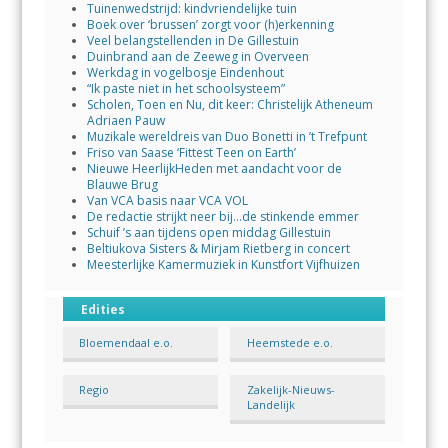
Tuinenwedstrijd: kindvriendelijke tuin
Boek over ‘brussen’ zorgt voor (h)erkenning
Veel belangstellenden in De Gillestuin
Duinbrand aan de Zeeweg in Overveen
Werkdag in vogelbosje Eindenhout
“Ik paste niet in het schoolsysteem”
Scholen, Toen en Nu, dit keer: Christelijk Atheneum
Adriaen Pauw
Muzikale wereldreis van Duo Bonetti in ’t Trefpunt
Friso van Saase ‘Fittest Teen on Earth’
Nieuwe HeerlijkHeden met aandacht voor de
Blauwe Brug
Van VCA basis naar VCA VOL
De redactie strijkt neer bij…de stinkende emmer
Schuif ’s aan tijdens open middag Gillestuin
Beltiukova Sisters & Mirjam Rietberg in concert
Meesterlijke Kamermuziek in Kunstfort Vijfhuizen
Edities
Bloemendaal e.o.
Heemstede e.o.
Regio
Zakelijk-Nieuws-
Landelijk