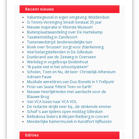
Recent nieuws
Vakantiegevoel in eigen omgeving: Middenduin
G-Tennis Vereniging Smash bestaat 35 jaar
Nieuwe inspiratie in ‘Kleinste Museum’
Buitenplaatswandeling over De Hartekamp
Taxatiemiddag in Zandvoort
Tuinenwedstrijd: kindvriendelijke tuin
Boek over ‘brussen’ zorgt voor (h)erkenning
Veel belangstellenden in De Gillestuin
Duinbrand aan de Zeeweg in Overveen
Werkdag in vogelbosje Eindenhout
“Ik paste niet in het schoolsysteem”
Scholen, Toen en Nu, dit keer: Christelijk Atheneum
Adriaen Pauw
Muzikale wereldreis van Duo Bonetti in ’t Trefpunt
Friso van Saase ‘Fittest Teen on Earth’
Nieuwe HeerlijkHeden met aandacht voor de
Blauwe Brug
Van VCA basis naar VCA VOL
De redactie strijkt neer bij…de stinkende emmer
Schuif ’s aan tijdens open middag Gillestuin
Beltiukova Sisters & Mirjam Rietberg in concert
Meesterlijke Kamermuziek in Kunstfort Vijfhuizen
Edities