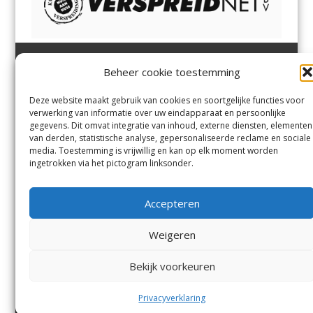
Beheer cookie toestemming
Heemsteder | Bloemendaler
Heemstede
,
Bloemendaal
,
Margadantstraat 34
Bennebroek
,
Vogelenzang
,
Deze website maakt gebruik van cookies en soortgelijke functies voor
1976 DN IJmuiden
Overveen
en
Aerdenhout
verwerking van informatie over uw eindapparaat en persoonlijke
023-8200170
gegevens. Dit omvat integratie van inhoud, externe diensten, elementen
info@heemsteder.nl
van derden, statistische analyse, gepersonaliseerde reclame en sociale
info@bloemendaler.nl
media. Toestemming is vrijwillig en kan op elk moment worden
Contact
ingetrokken via het pictogram linksonder.
Andere uitgaven
Bezorgklacht
Ophaalpunten
Accepteren
Vacatures
Voorwaarden
Privacyverklaring
Weigeren
Bekijk voorkeuren
© De Heemsteder Uitgevers B.V.
Menu
Privacyverklaring