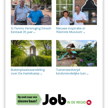
G-Tennis Vereniging Smash
Nieuwe inspiratie in
bestaat 35 jaar
‘Kleinste Museum’
→
→
Buitenplaatswandeling
Tuinenwedstrijd:
over De Hartekamp
kindvriendelijke tuin
→
→