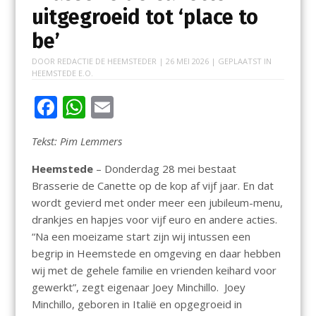
uitgegroeid tot ‘place to
be’
DOOR
REDACTIE DE HEEMSTEDER
|
26 MEI 2026
| GEPLAATST IN
HEEMSTEDE E.O.
F
W
E
ac
h
m
Tekst: Pim Lemmers
e
at
ai
b
s
l
Heemstede
– Donderdag 28 mei bestaat
Brasserie de Canette op de kop af vijf jaar. En dat
o
A
wordt gevierd met onder meer een jubileum-menu,
o
p
drankjes en hapjes voor vijf euro en andere acties.
k
p
“Na een moeizame start zijn wij intussen een
begrip in Heemstede en omgeving en daar hebben
wij met de gehele familie en vrienden keihard voor
gewerkt”, zegt eigenaar Joey Minchillo. Joey
Minchillo, geboren in Italië en opgegroeid in