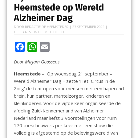
Heemstede op Wereld
Alzheimer Dag
DOOR
REDACTIE DE HEEMSTEDER
|
27 SEPTEMBER 2022
|
GEPLAATST IN
HEEMSTEDE E.O.
F
W
E
ac
h
m
Door Mirjam Goossens
e
at
ai
b
s
l
Heemstede –
Op woensdag 21 september –
Wereld Alzheimer Dag – zette ’Het Circus in de
o
A
Zorg’ de tent open voor mensen met een haperend
o
p
brein, hun partner, mantelzorger, kinderen en
k
p
kleinkinderen. Voor de vijfde keer organiseerde de
afdeling Zuid-Kennemerland van Alzheimer
Nederland maar liefst 3 voorstellingen voor ruim
170 toeschouwers per keer met een show die
volledig is afgestemd op de belevingswereld van