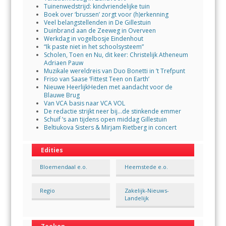
Tuinenwedstrijd: kindvriendelijke tuin
Boek over ‘brussen’ zorgt voor (h)erkenning
Veel belangstellenden in De Gillestuin
Duinbrand aan de Zeeweg in Overveen
Werkdag in vogelbosje Eindenhout
“Ik paste niet in het schoolsysteem”
Scholen, Toen en Nu, dit keer: Christelijk Atheneum
Adriaen Pauw
Muzikale wereldreis van Duo Bonetti in ’t Trefpunt
Friso van Saase ‘Fittest Teen on Earth’
Nieuwe HeerlijkHeden met aandacht voor de
Blauwe Brug
Van VCA basis naar VCA VOL
De redactie strijkt neer bij…de stinkende emmer
Schuif ’s aan tijdens open middag Gillestuin
Beltiukova Sisters & Mirjam Rietberg in concert
Edities
Bloemendaal e.o.
Heemstede e.o.
Regio
Zakelijk-Nieuws-
Landelijk