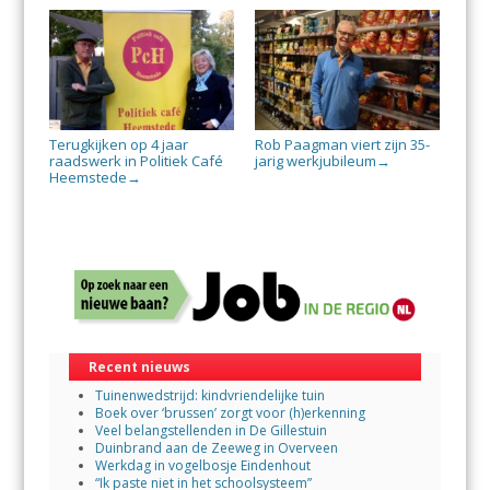
Terugkijken op 4 jaar
Rob Paagman viert zijn 35-
raadswerk in Politiek Café
jarig werkjubileum
→
Heemstede
→
Recent nieuws
Tuinenwedstrijd: kindvriendelijke tuin
Boek over ‘brussen’ zorgt voor (h)erkenning
Veel belangstellenden in De Gillestuin
Duinbrand aan de Zeeweg in Overveen
Werkdag in vogelbosje Eindenhout
“Ik paste niet in het schoolsysteem”