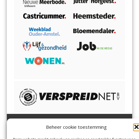
Beheer cookie toestemming
Heemsteder | Bloemendaler
Heemstede
,
Bloemendaal
,
Margadantstraat 34
Bennebroek
,
Vogelenzang
,