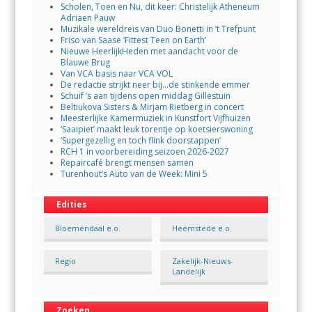
Scholen, Toen en Nu, dit keer: Christelijk Atheneum
Adriaen Pauw
Muzikale wereldreis van Duo Bonetti in ’t Trefpunt
Friso van Saase ‘Fittest Teen on Earth’
Nieuwe HeerlijkHeden met aandacht voor de
Blauwe Brug
Van VCA basis naar VCA VOL
De redactie strijkt neer bij…de stinkende emmer
Schuif ’s aan tijdens open middag Gillestuin
Beltiukova Sisters & Mirjam Rietberg in concert
Meesterlijke Kamermuziek in Kunstfort Vijfhuizen
‘Saaipiet’ maakt leuk torentje op koetsierswoning
‘Supergezellig en toch flink doorstappen’
RCH 1 in voorbereiding seizoen 2026-2027
Repaircafé brengt mensen samen
Turenhout’s Auto van de Week: Mini 5
Edities
Bloemendaal e.o.
Heemstede e.o.
Regio
Zakelijk-Nieuws-
Landelijk
Zoeken