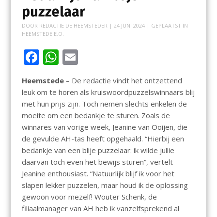
puzzelaar
DOOR
REDACTIE DE HEEMSTEDER
|
24 JUNI 2024
| GEPLAATST IN
HEEMSTEDE E.O.
F
W
E
ac
h
m
Heemstede
– De redactie vindt het ontzettend
e
at
ai
leuk om te horen als kruiswoordpuzzelswinnaars blij
b
s
l
met hun prijs zijn. Toch nemen slechts enkelen de
o
A
moeite om een bedankje te sturen. Zoals de
winnares van vorige week, Jeanine van Ooijen, die
o
p
de gevulde AH-tas heeft opgehaald. “Hierbij een
k
p
bedankje van een blije puzzelaar: ik wilde jullie
daarvan toch even het bewijs sturen”, vertelt
Jeanine enthousiast. “Natuurlijk blijf ik voor het
slapen lekker puzzelen, maar houd ik de oplossing
gewoon voor mezelf! Wouter Schenk, de
filiaalmanager van AH heb ik vanzelfsprekend al