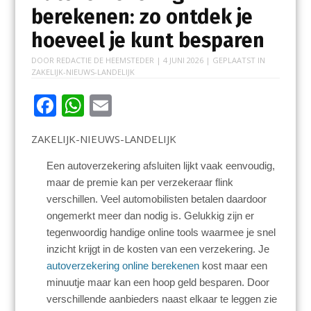
berekenen: zo ontdek je
hoeveel je kunt besparen
DOOR
REDACTIE DE HEEMSTEDER
|
4 JUNI 2026
| GEPLAATST IN
ZAKELIJK-NIEUWS-LANDELIJK
F
W
E
ac
h
m
ZAKELIJK-NIEUWS-LANDELIJK
e
at
ai
b
s
l
Een autoverzekering afsluiten lijkt vaak eenvoudig,
maar de premie kan per verzekeraar flink
o
A
verschillen. Veel automobilisten betalen daardoor
o
p
ongemerkt meer dan nodig is. Gelukkig zijn er
k
p
tegenwoordig handige online tools waarmee je snel
inzicht krijgt in de kosten van een verzekering. Je
autoverzekering online berekenen
kost maar een
minuutje maar kan een hoop geld besparen. Door
verschillende aanbieders naast elkaar te leggen zie