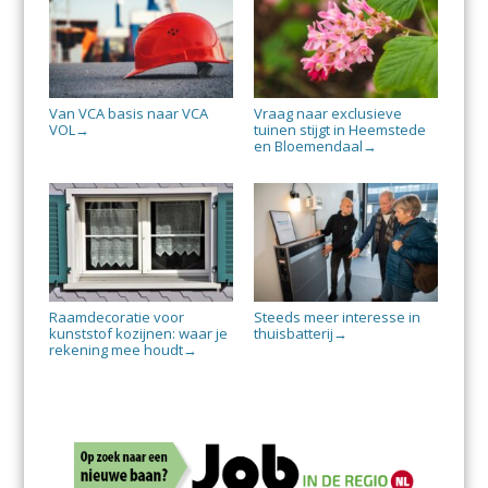
Van VCA basis naar VCA
Vraag naar exclusieve
VOL
tuinen stijgt in Heemstede
→
en Bloemendaal
→
Raamdecoratie voor
Steeds meer interesse in
kunststof kozijnen: waar je
thuisbatterij
→
rekening mee houdt
→