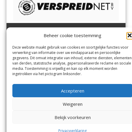
Beheer cookie toestemming
Heemsteder | Bloemendaler
Heemstede
,
Bloemendaal
,
Margadantstraat 34
Bennebroek
,
Vogelenzang
,
Deze website maakt gebruik van cookies en soortgelijke functies voor
1976 DN IJmuiden
Overveen
en
Aerdenhout
verwerking van informatie over uw eindapparaat en persoonlijke
023-8200170
gegevens. Dit omvat integratie van inhoud, externe diensten, elementen
info@heemsteder.nl
van derden, statistische analyse, gepersonaliseerde reclame en sociale
info@bloemendaler.nl
media. Toestemming is vrijwillig en kan op elk moment worden
Contact
ingetrokken via het pictogram linksonder.
Andere uitgaven
Bezorgklacht
Ophaalpunten
Accepteren
Vacatures
Voorwaarden
Privacyverklaring
Weigeren
Bekijk voorkeuren
© De Heemsteder Uitgevers B.V.
Menu
Privacyverklaring