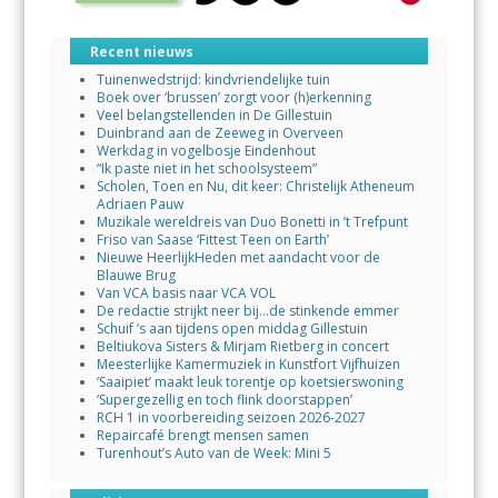
Recent nieuws
Tuinenwedstrijd: kindvriendelijke tuin
Boek over ‘brussen’ zorgt voor (h)erkenning
Veel belangstellenden in De Gillestuin
Duinbrand aan de Zeeweg in Overveen
Werkdag in vogelbosje Eindenhout
“Ik paste niet in het schoolsysteem”
Scholen, Toen en Nu, dit keer: Christelijk Atheneum
Adriaen Pauw
Muzikale wereldreis van Duo Bonetti in ’t Trefpunt
Friso van Saase ‘Fittest Teen on Earth’
Nieuwe HeerlijkHeden met aandacht voor de
Blauwe Brug
Van VCA basis naar VCA VOL
De redactie strijkt neer bij…de stinkende emmer
Schuif ’s aan tijdens open middag Gillestuin
Beltiukova Sisters & Mirjam Rietberg in concert
Meesterlijke Kamermuziek in Kunstfort Vijfhuizen
‘Saaipiet’ maakt leuk torentje op koetsierswoning
‘Supergezellig en toch flink doorstappen’
RCH 1 in voorbereiding seizoen 2026-2027
Repaircafé brengt mensen samen
Turenhout’s Auto van de Week: Mini 5