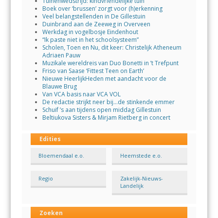
Tuinenwedstrijd: kindvriendelijke tuin
Boek over ‘brussen’ zorgt voor (h)erkenning
Veel belangstellenden in De Gillestuin
Duinbrand aan de Zeeweg in Overveen
Werkdag in vogelbosje Eindenhout
“Ik paste niet in het schoolsysteem”
Scholen, Toen en Nu, dit keer: Christelijk Atheneum
Adriaen Pauw
Muzikale wereldreis van Duo Bonetti in ’t Trefpunt
Friso van Saase ‘Fittest Teen on Earth’
Nieuwe HeerlijkHeden met aandacht voor de
Blauwe Brug
Van VCA basis naar VCA VOL
De redactie strijkt neer bij…de stinkende emmer
Schuif ’s aan tijdens open middag Gillestuin
Beltiukova Sisters & Mirjam Rietberg in concert
Edities
Bloemendaal e.o.
Heemstede e.o.
Regio
Zakelijk-Nieuws-
Landelijk
Zoeken