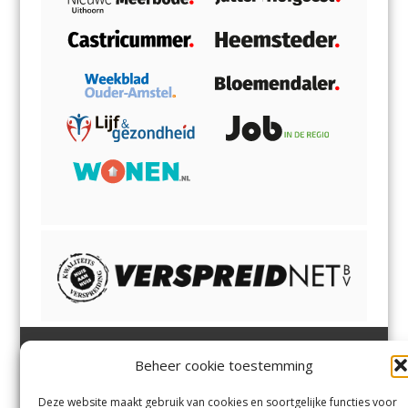
Beheer cookie toestemming
Heemsteder | Bloemendaler
Heemstede
,
Bloemendaal
,
Margadantstraat 34
Bennebroek
,
Vogelenzang
,
Deze website maakt gebruik van cookies en soortgelijke functies voor