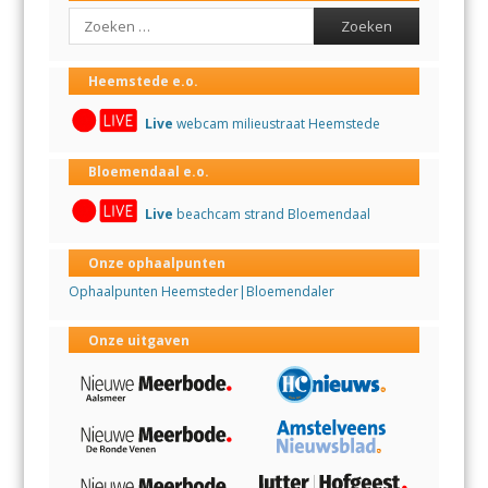
Search
Heemstede e.o.
Live
webcam milieustraat Heemstede
Bloemendaal e.o.
Live
beachcam strand Bloemendaal
Onze ophaalpunten
Ophaalpunten Heemsteder|Bloemendaler
Onze uitgaven