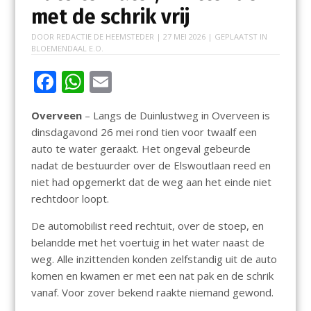
met de schrik vrij
DOOR
REDACTIE DE HEEMSTEDER
|
27 MEI 2026
| GEPLAATST IN
BLOEMENDAAL E.O.
F
W
E
ac
h
m
Overveen
– Langs de Duinlustweg in Overveen is
e
at
ai
dinsdagavond 26 mei rond tien voor twaalf een
b
s
l
auto te water geraakt. Het ongeval gebeurde
o
A
nadat de bestuurder over de Elswoutlaan reed en
niet had opgemerkt dat de weg aan het einde niet
o
p
rechtdoor loopt.
k
p
De automobilist reed rechtuit, over de stoep, en
belandde met het voertuig in het water naast de
weg. Alle inzittenden konden zelfstandig uit de auto
komen en kwamen er met een nat pak en de schrik
vanaf. Voor zover bekend raakte niemand gewond.