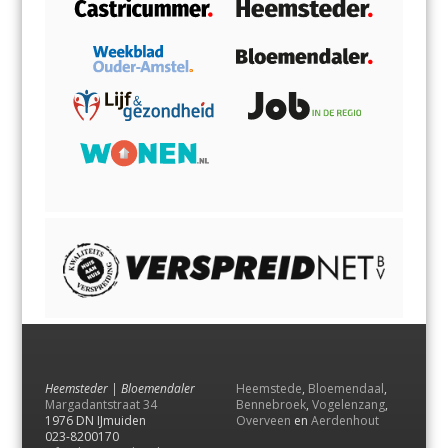
Heemsteder | Bloemendaler
Heemstede
,
Bloemendaal
,
Margadantstraat 34
Bennebroek
,
Vogelenzang
,
1976 DN IJmuiden
Overveen
en
Aerdenhout
023-8200170