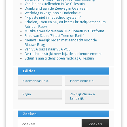
Veel belangstellenden in De Gillestuin
Duinbrand aan de Zeeweg in Overveen
Werkdag in vogelbosje Eindenhout
“Ik paste niet in het schoolsysteem”
Scholen, Toen en Nu, dit keer: Christelijk Atheneum
Adriaen Pauw
Muzikale wereldreis van Duo Bonetti in ’t Trefpunt
Friso van Saase ‘Fittest Teen on Earth’
Nieuwe HeerlijkHeden met aandacht voor de
Blauwe Brug
Van VCA basis naar VCA VOL
De redactie strijkt neer bij…de stinkende emmer
Schuif ’s aan tijdens open middag Gillestuin
Edities
Bloemendaal e.o.
Heemstede e.o.
Regio
Zakelijk-Nieuws-
Landelijk
Zoeken
Search