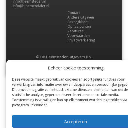
info@heemsteder.nl
info@bloemendaler.nl
Contact
Andere uitgaven
Bezorgklacht
Ophaalpunten
Vacatures
Voorwaarden
Privacyverklaring
© De Heemsteder Uitgevers B.V.
Menu
Beheer cookie toestemming
Deze website maakt gebruik van cookies en soortgelijke functies voor
verwerking van informatie over uw eindapparaat en persoonlijke gegev
Dit omvat integratie van inhoud, externe diensten, elementen van derde
statistische analyse, gepersonaliseerde reclame en sociale media.
Toestemming is vrijwillig en kan op elk moment worden ingetrokken via
pictogram linksonder.
Accepteren