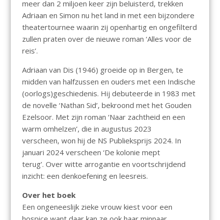
meer dan 2 miljoen keer zijn beluisterd, trekken
Adriaan en Simon nu het land in met een bijzondere
theatertournee waarin zij openhartig en ongefilterd
zullen praten over de nieuwe roman ‘Alles voor de
reis’.
Adriaan van Dis (1946) groeide op in Bergen, te
midden van halfzussen en ouders met een Indische
(oorlogs)geschiedenis. Hij debuteerde in 1983 met
de novelle ‘Nathan Sid’, bekroond met het Gouden
Ezelsoor. Met zijn roman ‘Naar zachtheid en een
warm omhelzen’, die in augustus 2023
verscheen, won hij de NS Publieksprijs 2024. In
januari 2024 verscheen ‘De kolonie mept
terug’. Over witte arrogantie en voortschrijdend
inzicht: een denkoefening en leesreis.
Over het boek
Een ongeneeslijk zieke vrouw kiest voor een
hospice want daar kan ze ook haar minnaar