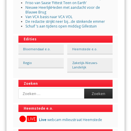
Friso van Saase ‘Fittest Teen on Earth’
Nieuwe HeerlijkHeden met aandacht voor de
Blauwe Brug
Van VCA basis naar VCA VOL
De redactie strijkt neer bij…de stinkende emmer
Schuif ’s aan tijdens open middag Gillestuin
Edities
Bloemendaal e.o.
Heemstede e.o.
Regio
Zakelijk-Nieuws-
Landelijk
Zoeken
Search
Heemstede e.o.
Live
webcam milieustraat Heemstede