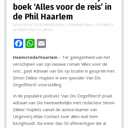
boek ‘Alles voor de reis’ in
de Phil Haarlem
DOOR
REDACTIE DE HEEMSTEDER
|
3 FEBRUARI 2026
| GEPLAATST
IN
HEEMSTEDE E.O.
,
REGIO
F
W
E
ac
h
m
Heemstede/Haarlem
– Ter gelegenheid van het
e
at
ai
verschijnen van zijn nieuwe roman ‘Alles voor de
b
s
l
reis’
,
gaat Adriaan van Dis op locatie in gesprek met
o
A
Simon Dikker Hupkes in een speciale ‘Van Dis
Ongefilterd’-voorstelling.
o
p
k
p
In de populaire podcast ‘Van Dis Ongefilterd’ praat
Adriaan van Dis tweewekelijks met redacteur Simon
Dikker Hupkes vanuit de auteurskamer van
Uitgeverij Atlas Contact over alles wat hem
bezighoudt. Na meer dan 50 afleveringen die al