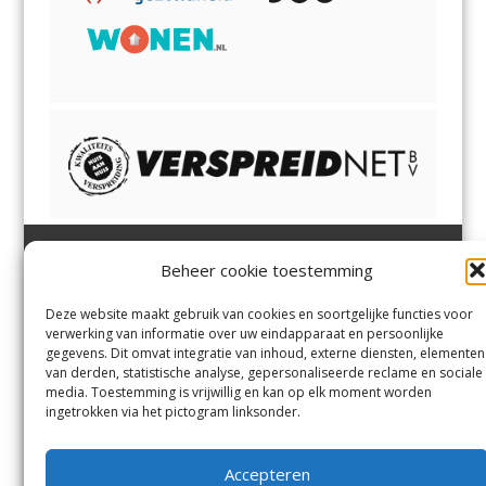
Beheer cookie toestemming
Heemsteder | Bloemendaler
Heemstede
,
Bloemendaal
,
Margadantstraat 34
Bennebroek
,
Vogelenzang
,
Deze website maakt gebruik van cookies en soortgelijke functies voor
1976 DN IJmuiden
Overveen
en
Aerdenhout
verwerking van informatie over uw eindapparaat en persoonlijke
023-8200170
gegevens. Dit omvat integratie van inhoud, externe diensten, elementen
info@heemsteder.nl
van derden, statistische analyse, gepersonaliseerde reclame en sociale
info@bloemendaler.nl
media. Toestemming is vrijwillig en kan op elk moment worden
Contact
ingetrokken via het pictogram linksonder.
Andere uitgaven
Bezorgklacht
Ophaalpunten
Accepteren
Vacatures