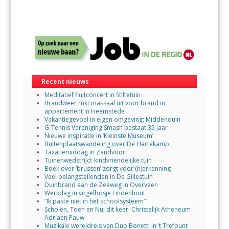
Recent nieuws
Meditatief fluitconcert in Stiltetuin
Brandweer rukt massaal uit voor brand in
appartement in Heemstede
Vakantiegevoel in eigen omgeving: Middenduin
G-Tennis Vereniging Smash bestaat 35 jaar
Nieuwe inspiratie in ‘Kleinste Museum’
Buitenplaatswandeling over De Hartekamp
Taxatiemiddag in Zandvoort
Tuinenwedstrijd: kindvriendelijke tuin
Boek over ‘brussen’ zorgt voor (h)erkenning
Veel belangstellenden in De Gillestuin
Duinbrand aan de Zeeweg in Overveen
Werkdag in vogelbosje Eindenhout
“Ik paste niet in het schoolsysteem”
Scholen, Toen en Nu, dit keer: Christelijk Atheneum
Adriaen Pauw
Muzikale wereldreis van Duo Bonetti in ’t Trefpunt