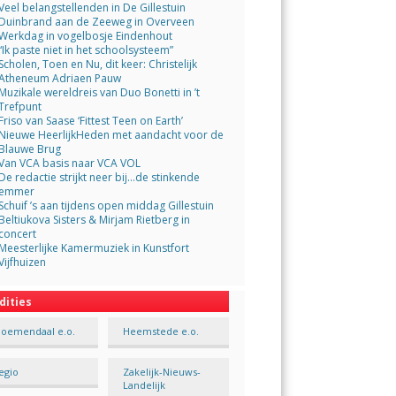
Veel belangstellenden in De Gillestuin
Duinbrand aan de Zeeweg in Overveen
Werkdag in vogelbosje Eindenhout
“Ik paste niet in het schoolsysteem”
Scholen, Toen en Nu, dit keer: Christelijk
Atheneum Adriaen Pauw
Muzikale wereldreis van Duo Bonetti in ’t
Trefpunt
Friso van Saase ‘Fittest Teen on Earth’
Nieuwe HeerlijkHeden met aandacht voor de
Blauwe Brug
Van VCA basis naar VCA VOL
De redactie strijkt neer bij…de stinkende
emmer
Schuif ’s aan tijdens open middag Gillestuin
Beltiukova Sisters & Mirjam Rietberg in
concert
Meesterlijke Kamermuziek in Kunstfort
Vijfhuizen
dities
loemendaal e.o.
Heemstede e.o.
egio
Zakelijk-Nieuws-
Landelijk