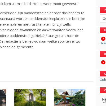
 ”Ik kom uit mijn bed. Het is weer mooi geweest.”
merperiode zijn paddenstoelen eerder dan anders te
Sear
Daarnaast worden paddenstoelenplukkers in bosrijke
xemplaren met rust te laten. Er zijn zelfs
daarvan bieden zwammen en aanverwanten vooral een
H
ondere paddenstoel gekiekt? Stuur gerust naar de
 redactie is benieuwd naar welke soorten er zo
Hee
n binnen de gemeente.
B
O
Oph
O