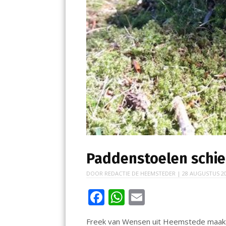
Paddenstoelen schie
DOOR
REDACTIE DE HEEMSTEDER
|
28 AUGUSTUS 2
F
W
E
ac
h
m
Freek van Wensen uit Heemstede maakt