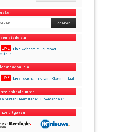
Zoeken
ch
eemstede e.o.
Live
webcam milieustraat
mstede
loemendaal e.o.
Live
beachcam strand Bloemendaal
nze ophaalpunten
aalpunten Heemsteder|Bloemendaler
nze uitgaven