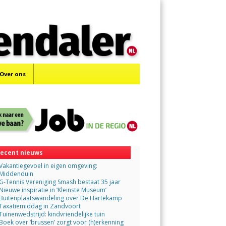
Menu
Skip
to
content
Over ons
ecent nieuws
Vakantiegevoel in eigen omgeving:
Middenduin
G-Tennis Vereniging Smash bestaat 35 jaar
Nieuwe inspiratie in ‘Kleinste Museum’
Buitenplaatswandeling over De Hartekamp
Taxatiemiddag in Zandvoort
Tuinenwedstrijd: kindvriendelijke tuin
Boek over ‘brussen’ zorgt voor (h)erkenning