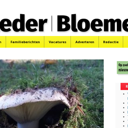
 Bloemendaler
 Bloemendaal en Bennebroek.
n
Familieberichten
Vacatures
Adverteren
Redactie
R