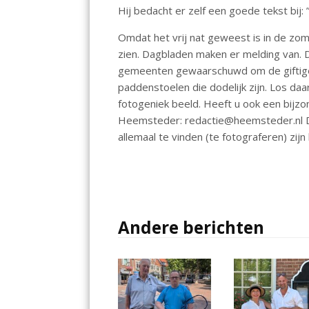
e
at
ai
Hij bedacht er zelf een goede tekst bij:
b
s
l
Omdat het vrij nat geweest is in de zo
o
A
zien. Dagbladen maken er melding van. 
o
p
gemeenten gewaarschuwd om de giftige e
k
p
paddenstoelen die dodelijk zijn. Los 
fotogeniek beeld. Heeft u ook een bijz
Heemsteder: redactie@heemsteder.nl De
allemaal te vinden (te fotograferen) zij
Andere berichten