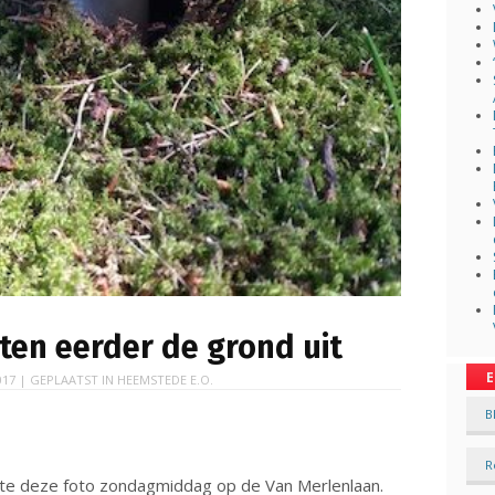
ten eerder de grond uit
E
017
| GEPLAATST IN
HEEMSTEDE E.O.
B
R
e deze foto zondagmiddag op de Van Merlenlaan.