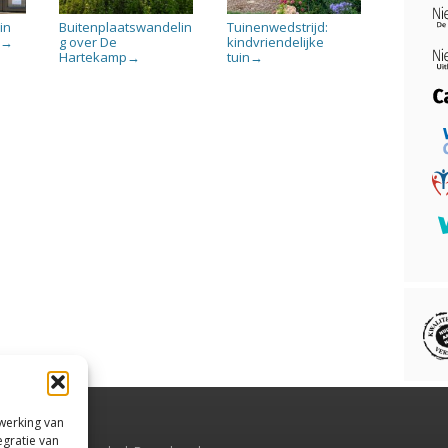
in
Buitenplaatswandelin
Tuinenwedstrijd:
’
g over De
kindvriendelijke
→
Hartekamp
tuin
→
→
rwerking van
egratie van