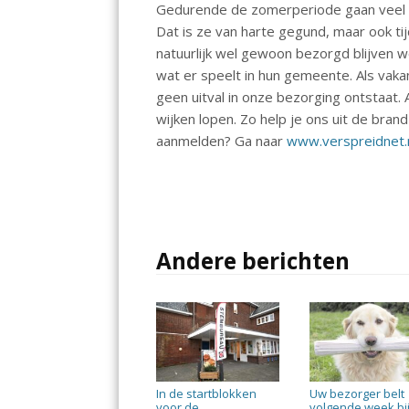
k
p
Gedurende de zomerperiode gaan veel v
Dat is ze van harte gegund, maar ook t
natuurlijk wel gewoon bezorgd blijven w
wat er speelt in hun gemeente. Als vaka
geen uitval in onze bezorging ontstaat. A
wijken lopen. Zo help je ons uit de bran
aanmelden? Ga naar
www.verspreidnet.
Andere berichten
In de startblokken
Uw bezorger belt
voor de
volgende week bij