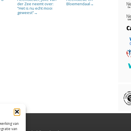
der Zee neemt over:
Bloemendaal
→
“Het is nu echt mooi
geweest”
→
rwerking van
egratie van