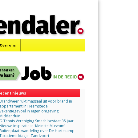
Menu
Skip
to
content
Over ons
ecent nieuws
Brandweer rukt massaal uit voor brand in
appartement in Heemstede
Vakantiegevoel in eigen omgeving:
Middenduin
G-Tennis Vereniging Smash bestaat 35 jaar
Nieuwe inspiratie in ‘Kleinste Museum’
Buitenplaatswandeling over De Hartekamp
Taxatiemiddag in Zandvoort