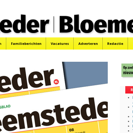
 Bloemendaler
 Bloemendaal en Bennebroek.
n
Familieberichten
Vacatures
Adverteren
Redactie
R