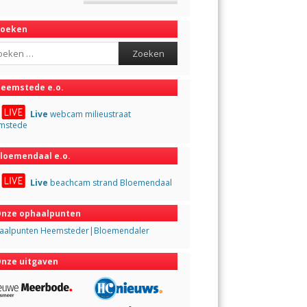
Zoeken
ch
eemstede e.o.
Live
webcam milieustraat
mstede
loemendaal e.o.
Live
beachcam strand Bloemendaal
nze ophaalpunten
aalpunten Heemsteder|Bloemendaler
nze uitgaven