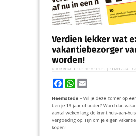
Verdien lekker wat e
vakantiebezorger va
worden!
DOOR
REDACTIE DE HEEMSTEDER
|
31 MEI 2024
| G
F
W
E
ac
h
m
Heemstede –
Wil je deze zomer op een
e
at
ai
ben je 13 jaar of ouder? Word dan vak
b
s
l
aantal weken lang de krant huis-aan-hui
o
A
vergoeding op. Fijn om je eigen vakanti
kopen!
o
p