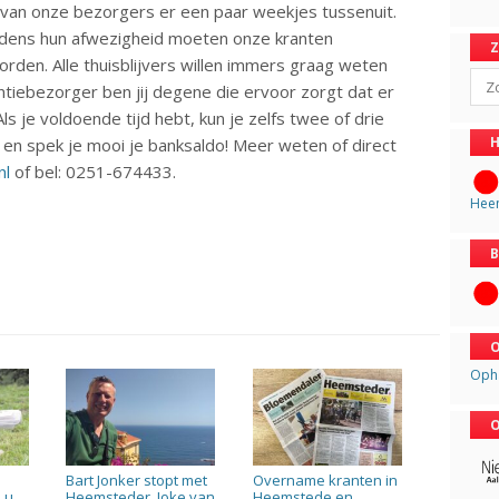
an onze bezorgers er een paar weekjes tussenuit.
ijdens hun afwezigheid moeten onze kranten
orden. Alle thuisblijvers willen immers graag weten
Sear
ntiebezorger ben jij degene die ervoor zorgt dat er
ls je voldoende tijd hebt, kun je zelfs twee of drie
H
d en spek je mooi je banksaldo! Meer weten of direct
nl
of bel: 0251-674433.
Hee
B
O
Oph
O
Bart Jonker stopt met
Overname kranten in
 u
Heemsteder, Joke van
Heemstede en