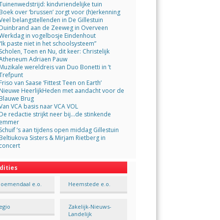
Tuinenwedstrijd: kindvriendelijke tuin
Boek over ‘brussen’ zorgt voor (h)erkenning
Veel belangstellenden in De Gillestuin
Duinbrand aan de Zeeweg in Overveen
Werkdag in vogelbosje Eindenhout
“Ik paste niet in het schoolsysteem”
Scholen, Toen en Nu, dit keer: Christelijk
Atheneum Adriaen Pauw
Muzikale wereldreis van Duo Bonetti in ’t
Trefpunt
Friso van Saase ‘Fittest Teen on Earth’
Nieuwe HeerlijkHeden met aandacht voor de
Blauwe Brug
Van VCA basis naar VCA VOL
De redactie strijkt neer bij…de stinkende
emmer
Schuif ’s aan tijdens open middag Gillestuin
Beltiukova Sisters & Mirjam Rietberg in
concert
dities
loemendaal e.o.
Heemstede e.o.
egio
Zakelijk-Nieuws-
Landelijk