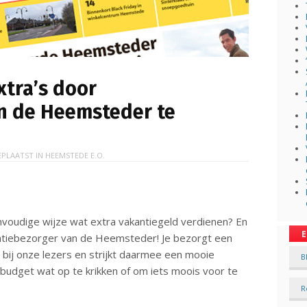
xtra’s door
n de Heemsteder te
EPLAATST IN
HEEMSTEDE E.O.
voudige wijze wat extra vakantiegeld verdienen? En
E
antiebezorger van de Heemsteder! Je bezorgt een
s bij onze lezers en strijkt daarmee een mooie
B
ebudget wat op te krikken of om iets moois voor te
R