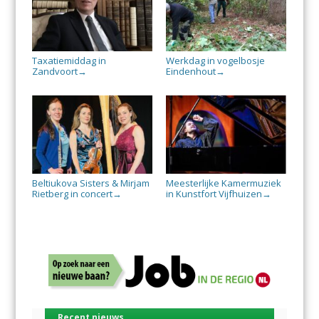
Taxatiemiddag in
Werkdag in vogelbosje
Zandvoort
Eindenhout
→
→
Beltiukova Sisters & Mirjam
Meesterlijke Kamermuziek
Rietberg in concert
in Kunstfort Vijfhuizen
→
→
Recent nieuws