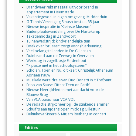
Brandweer rukt massaal uit voor brand in
appartement in Heemstede
Vakantiegevoel in eigen omgeving: Middenduin
G-Tennis Vereniging Smash bestaat 35 jaar
Nieuwe inspiratie in ‘Kleinste Museum’
Buitenplaatswandeling over De Hartekamp
Taxatiemiddag in Zandvoort
Tuinenwedstrijd: kindvriendelijke tuin
Boek over ‘brussen’ zorgt voor (h)erkenning
Veel belangstellenden in De Gillestuin
Duinbrand aan de Zeeweg in Overveen
Werkdag in vogelbosje Eindenhout
“Ik paste niet in het schoolsysteem”
Scholen, Toen en Nu, dit keer: Christelijk Atheneum
Adriaen Pauw
Muzikale wereldreis van Duo Bonetti in ’t Trefpunt
Friso van Saase ‘Fittest Teen on Earth’
Nieuwe HeerlijkHeden met aandacht voor de
Blauwe Brug
Van VCA basis naar VCA VOL
De redactie strijkt neer bij…de stinkende emmer
Schuif ’s aan tijdens open middag Gillestuin
Beltiukova Sisters & Mirjam Rietberg in concert
Edities