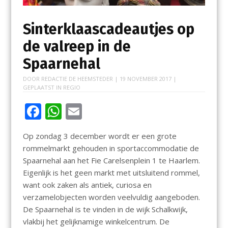
Sinterklaascadeautjes op
de valreep in de
Spaarnehal
DOOR
REDACTIE DE HEEMSTEDER
|
19 NOVEMBER 2017
|
GEPLAATST IN
REGIO
F
W
E
ac
h
m
Op zondag 3 december wordt er een grote
e
at
ai
rommelmarkt gehouden in sportaccommodatie de
b
s
l
Spaarnehal aan het Fie Carelsenplein 1 te Haarlem.
o
A
Eigenlijk is het geen markt met uitsluitend rommel,
want ook zaken als antiek, curiosa en
o
p
verzamelobjecten worden veelvuldig aangeboden.
k
p
De Spaarnehal is te vinden in de wijk Schalkwijk,
vlakbij het gelijknamige winkelcentrum. De