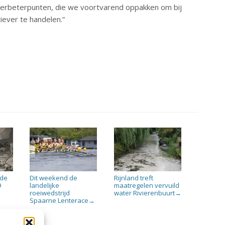
e verbeterpunten, die we voortvarend oppakken om bij
tiever te handelen.”
rde
Dit weekend de
Rijnland treft
9
landelijke
maatregelen vervuild
roeiwedstrijd
water Rivierenbuurt
→
Spaarne Lenterace
→