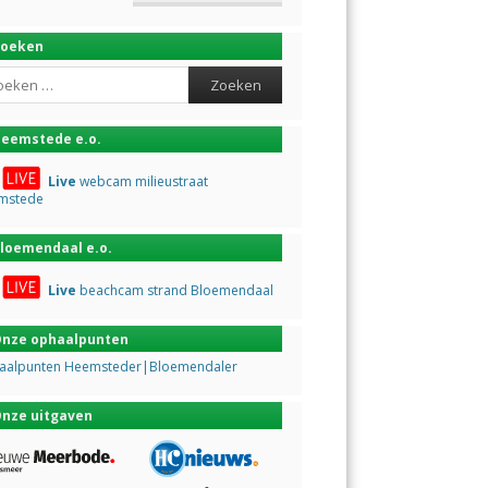
Zoeken
ch
eemstede e.o.
Live
webcam milieustraat
mstede
loemendaal e.o.
Live
beachcam strand Bloemendaal
nze ophaalpunten
aalpunten Heemsteder|Bloemendaler
nze uitgaven