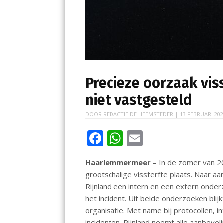
Precieze oorzaak vis
niet vastgesteld
DOOR
REDACTIE DE HEEMSTEDER
|
13 FEBRUARI 20
F
W
E
ac
h
m
Haarlemmermeer
– In de zomer van 2
e
at
ai
grootschalige vissterfte plaats. Naar 
b
s
l
Rijnland een intern en een extern onder
o
A
het incident. Uit beide onderzoeken blij
organisatie. Met name bij protocollen, i
o
p
incidenten. Rijnland neemt alle aanbev