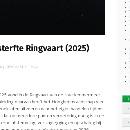
sterfte Ringvaart (2025)
26
| GEPLAATST IN
REGIO
025 vond in de Ringvaart van de Haarlemmermeer
E
aanleiding daarvan heeft het Hoogheemraadschap van
zoek laten uitvoeren naar het eigen handelen tijdens
B
kt dat op meerdere punten verbetering nodig is in de
nterne afstemming, verslaglegging en opschaling bij
R
elingen over en voert vóór de zomer van 2026