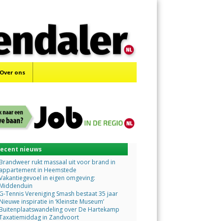
Menu
Skip
to
content
Over ons
ecent nieuws
Brandweer rukt massaal uit voor brand in
appartement in Heemstede
Vakantiegevoel in eigen omgeving:
Middenduin
G-Tennis Vereniging Smash bestaat 35 jaar
Nieuwe inspiratie in ‘Kleinste Museum’
Buitenplaatswandeling over De Hartekamp
Taxatiemiddag in Zandvoort