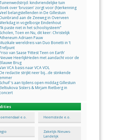
Tuinenwedstrijd: kindvriendelijke tuin
Boek over ‘brussen’ zorgt voor (h)erkenning
Veel belangstellenden in De Gillestuin
Duinbrand aan de Zeeweg in Overveen
Werkdag in vogelbosje Eindenhout
“Ik paste niet in het schoolsysteem”
Scholen, Toen en Nu, dit keer: Christelijk
Atheneum Adriaen Pauw
Muzikale wereldreis van Duo Bonetti in ’t
Trefpunt
Friso van Saase ‘Fittest Teen on Earth’
Nieuwe HeerlijkHeden met aandacht voor de
Blauwe Brug
Van VCA basis naar VCA VOL
De redactie strijkt neer bij…de stinkende
emmer
Schuif ’s aan tijdens open middag Gillestuin
Beltiukova Sisters & Mirjam Rietberg in
concert
dities
loemendaal e.o.
Heemstede e.o.
egio
Zakelijk-Nieuws-
Landelijk