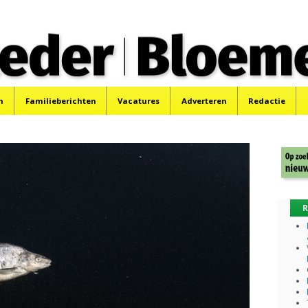
 Bloemendaler
 Bloemendaal en Bennebroek.
n
Familieberichten
Vacatures
Adverteren
Redactie
R