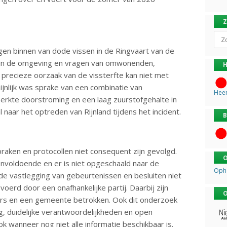
Sear
gen binnen van dode vissen in de Ringvaart van de
 in de omgeving en vragen van omwonenden,
H
precieze oorzaak van de vissterfte kan niet met
jnlijk was sprake van een combinatie van
Hee
rkte doorstroming en een laag zuurstofgehalte in
naar het optreden van Rijnland tijdens het incident.
B
praken en protocollen niet consequent zijn gevolgd.
O
onvoldoende en er is niet opgeschaald naar de
Oph
de vastlegging van gebeurtenissen en besluiten niet
voerd door een onafhankelijke partij. Daarbij zijn
O
rs en een gemeente betrokken. Ook dit onderzoek
ng, duidelijke verantwoordelijkheden en open
k wanneer nog niet alle informatie beschikbaar is.