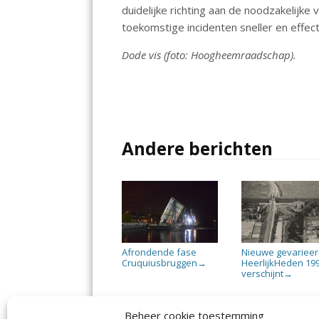
duidelijke richting aan de noodzakelijk
toekomstige incidenten sneller en effec
Dode vis (foto: Hoogheemraadschap).
Andere berichten
Afrondende fase
Nieuwe gevariee
Cruquiusbruggen
HeerlijkHeden 19
→
verschijnt
→
Beheer cookie toestemming