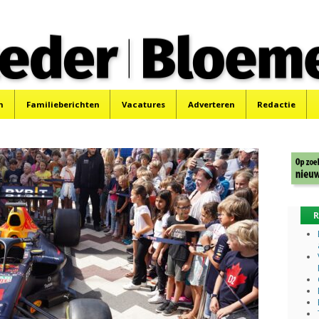
 Bloemendaler
 Bloemendaal en Bennebroek.
n
Familieberichten
Vacatures
Adverteren
Redactie
R