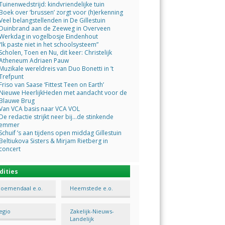
Tuinenwedstrijd: kindvriendelijke tuin
Boek over ‘brussen’ zorgt voor (h)erkenning
Veel belangstellenden in De Gillestuin
Duinbrand aan de Zeeweg in Overveen
Werkdag in vogelbosje Eindenhout
“Ik paste niet in het schoolsysteem”
Scholen, Toen en Nu, dit keer: Christelijk
Atheneum Adriaen Pauw
Muzikale wereldreis van Duo Bonetti in ’t
Trefpunt
Friso van Saase ‘Fittest Teen on Earth’
Nieuwe HeerlijkHeden met aandacht voor de
Blauwe Brug
Van VCA basis naar VCA VOL
De redactie strijkt neer bij…de stinkende
emmer
Schuif ’s aan tijdens open middag Gillestuin
Beltiukova Sisters & Mirjam Rietberg in
concert
dities
loemendaal e.o.
Heemstede e.o.
egio
Zakelijk-Nieuws-
Landelijk