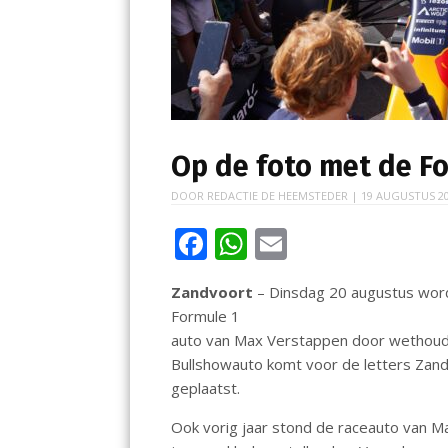
Op de foto met de F
DOOR
REDACTIE DE HEEMSTEDER
|
19 AUGUSTUS 2
F
W
E
ac
h
m
Zandvoort
– Dinsdag 20 augustus word
e
at
ai
Formule 1
b
s
l
auto van Max Verstappen door wethoude
o
A
Bullshowauto komt voor de letters Zandv
geplaatst.
o
p
k
p
Ook vorig jaar stond de raceauto van M