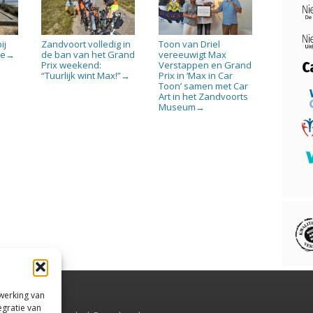
ij
Zandvoort volledig in
Toon van Driel
je
de ban van het Grand
vereeuwigt Max
→
Prix weekend:
Verstappen en Grand
“Tuurlijk wint Max!”
Prix in ‘Max in Car
→
Toon’ samen met Car
Art in het Zandvoorts
Museum
→
rwerking van
egratie van