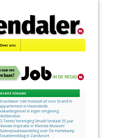
Menu
Skip
to
content
Over ons
ecent nieuws
Brandweer rukt massaal uit voor brand in
appartement in Heemstede
Vakantiegevoel in eigen omgeving:
Middenduin
G-Tennis Vereniging Smash bestaat 35 jaar
Nieuwe inspiratie in ‘Kleinste Museum’
Buitenplaatswandeling over De Hartekamp
Taxatiemiddag in Zandvoort