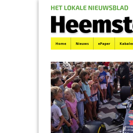
De Heemsteder |
Menu
Het laatste nieuws uit Heemstede, Haarlem-Zuid,
Skip
Home
Nieuws
ePaper
Kabale
to
content