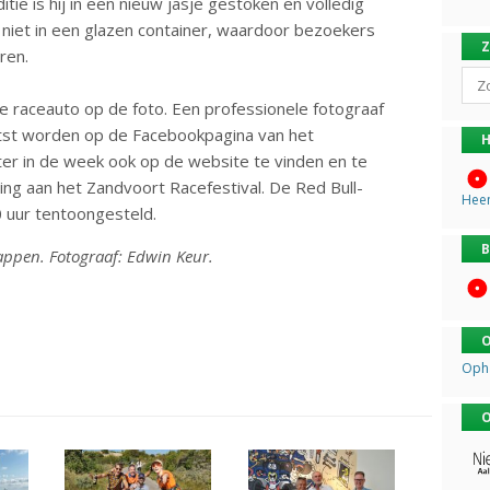
tie is hij in een nieuw jasje gestoken en volledig
r niet in een glazen container, waardoor bezoekers
ren.
Sear
 raceauto op de foto. Een professionele fotograaf
aatst worden op de Facebookpagina van het
H
ater in de week ook op de website te vinden en te
ng aan het Zandvoort Racefestival. De Red Bull-
Hee
 uur tentoongesteld.
B
appen. Fotograaf: Edwin Keur.
O
Oph
O