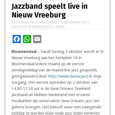
Jazzband speelt live in
Nieuw Vreeburg
DOOR
REDACTIE DE HEEMSTEDER
|
23 SEPTEMBER 2022
|
GEPLAATST IN
HEEMSTEDE E.O.
,
REGIO
F
W
E
ac
h
m
Bloemendaal
– Vanaf zondag 2 oktober wordt er in
e
at
ai
Nieuw Vreeburg aan het Kerkplein 16 in
b
s
l
Bloemendaal iedere maand op de eerste
o
A
zondagmiddag van de maand live jazz gespeeld,
georganiseerd door
http://www.classicjazz.nl
. Vrije
o
p
toegang. Het eerste optreden op 2 oktober van
k
p
14.30-17.30 uur is de New Orleans Dixieland
Jazzband uit Midden-Nederland met ervaren
muzikanten die onvervalste New Orleans Jazz ten
gehore brengen. Het belooft weer een swingende
middag te worden waar oude jazz tijden herleven.