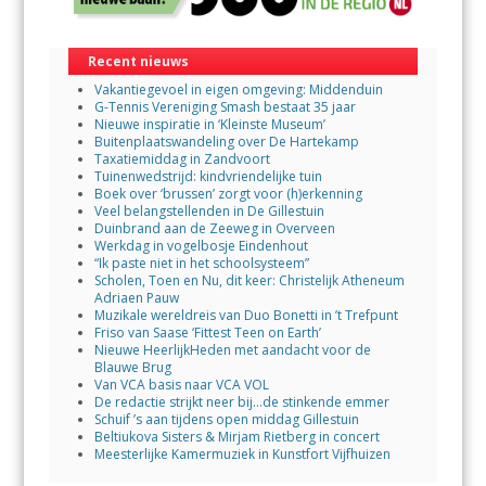
Recent nieuws
Vakantiegevoel in eigen omgeving: Middenduin
G-Tennis Vereniging Smash bestaat 35 jaar
Nieuwe inspiratie in ‘Kleinste Museum’
Buitenplaatswandeling over De Hartekamp
Taxatiemiddag in Zandvoort
Tuinenwedstrijd: kindvriendelijke tuin
Boek over ‘brussen’ zorgt voor (h)erkenning
Veel belangstellenden in De Gillestuin
Duinbrand aan de Zeeweg in Overveen
Werkdag in vogelbosje Eindenhout
“Ik paste niet in het schoolsysteem”
Scholen, Toen en Nu, dit keer: Christelijk Atheneum
Adriaen Pauw
Muzikale wereldreis van Duo Bonetti in ’t Trefpunt
Friso van Saase ‘Fittest Teen on Earth’
Nieuwe HeerlijkHeden met aandacht voor de
Blauwe Brug
Van VCA basis naar VCA VOL
De redactie strijkt neer bij…de stinkende emmer
Schuif ’s aan tijdens open middag Gillestuin
Beltiukova Sisters & Mirjam Rietberg in concert
Meesterlijke Kamermuziek in Kunstfort Vijfhuizen