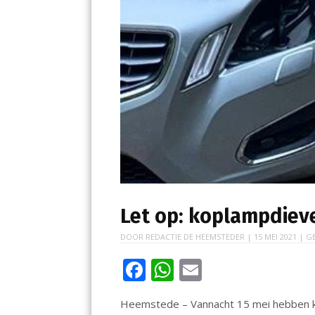
Let op: koplampdieve
DOOR
REDACTIE DE HEEMSTEDER
|
15 MEI 2021
| G
F
W
E
ac
h
m
Heemstede – Vannacht 15 mei hebben k
e
at
ai