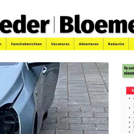
 Bloemendaler
 Bloemendaal en Bennebroek.
n
Familieberichten
Vacatures
Adverteren
Redactie
R