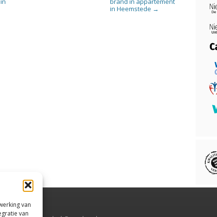
 in
brand in appartement
in Heemstede
→
rwerking van
egratie van