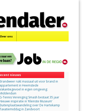
Menu
Skip
to
content
Over ons
ecent nieuws
Brandweer rukt massaal uit voor brand in
appartement in Heemstede
Vakantiegevoel in eigen omgeving:
Middenduin
G-Tennis Vereniging Smash bestaat 35 jaar
Nieuwe inspiratie in ‘Kleinste Museum’
Buitenplaatswandeling over De Hartekamp
Taxatiemiddag in Zandvoort