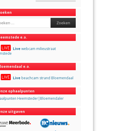
Zoeken
ch
eemstede e.o.
Live
webcam milieustraat
mstede
loemendaal e.o.
Live
beachcam strand Bloemendaal
nze ophaalpunten
aalpunten Heemsteder|Bloemendaler
nze uitgaven