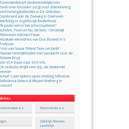
Tuinenwedstrijd: kindvriendelijke tuin
Boek over ‘brussen’ zorgt voor (h)erkenning
Veel belangstellenden in De Gillestuin
Duinbrand aan de Zeeweg in Overveen
Werkdag in vogelbosje Eindenhout
“Ik paste niet in het schoolsysteem”
Scholen, Toen en Nu, dit keer: Christelijk
Atheneum Adriaen Pauw
Muzikale wereldreis van Duo Bonetti in ’t
Trefpunt
Friso van Saase ‘Fittest Teen on Earth’
Nieuwe HeerlijkHeden met aandacht voor de
Blauwe Brug
Van VCA basis naar VCA VOL
De redactie strijkt neer bij…de stinkende
emmer
Schuif ’s aan tijdens open middag Gillestuin
Beltiukova Sisters & Mirjam Rietberg in
concert
dities
loemendaal e.o.
Heemstede e.o.
egio
Zakelijk-Nieuws-
Landelijk