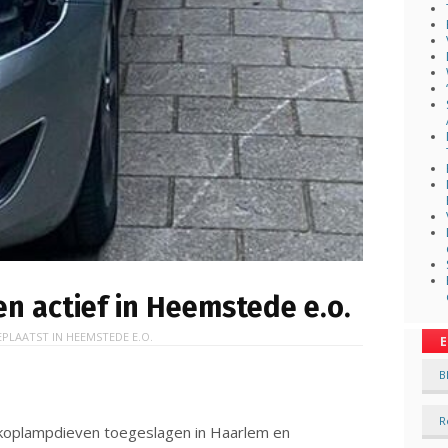
n actief in Heemstede e.o.
EPLAATST IN
HEEMSTEDE E.O.
E
B
R
oplampdieven toegeslagen in Haarlem en