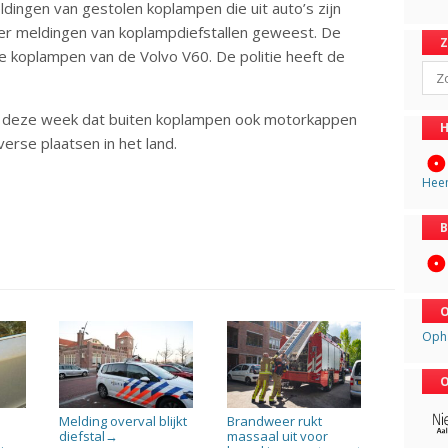
ldingen van gestolen koplampen die uit auto’s zijn
r meldingen van koplampdiefstallen geweest. De
e koplampen van de Volvo V60. De politie heeft de
Sear
der deze week dat buiten koplampen ook motorkappen
H
rse plaatsen in het land.
Hee
B
O
Oph
O
Melding overval blijkt
Brandweer rukt
diefstal
massaal uit voor
→