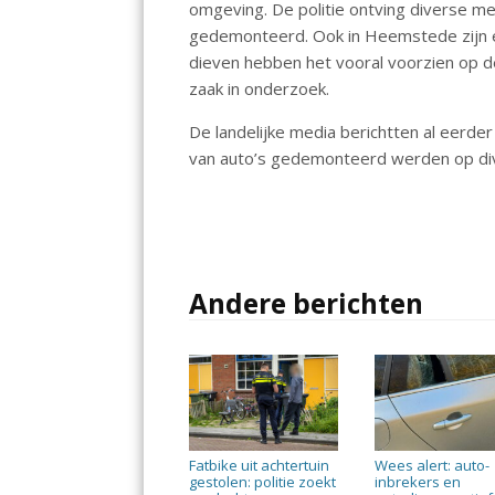
omgeving. De politie ontving diverse me
b
s
l
gedemonteerd. Ook in Heemstede zijn e
o
A
dieven hebben het vooral voorzien op d
zaak in onderzoek.
o
p
k
p
De landelijke media berichtten al eer
van auto’s gedemonteerd werden op dive
Andere berichten
Fatbike uit achtertuin
Wees alert: auto-
gestolen: politie zoekt
inbrekers en