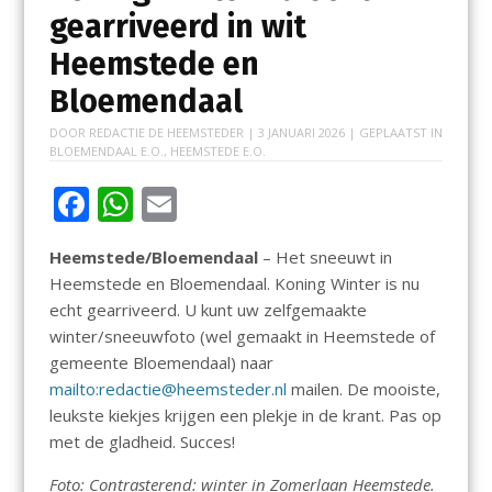
gearriveerd in wit
Heemstede en
Bloemendaal
DOOR
REDACTIE DE HEEMSTEDER
|
3 JANUARI 2026
| GEPLAATST IN
BLOEMENDAAL E.O.
,
HEEMSTEDE E.O.
F
W
E
ac
h
m
Heemstede/Bloemendaal
– Het sneeuwt in
e
at
ai
Heemstede en Bloemendaal. Koning Winter is nu
b
s
l
echt gearriveerd. U kunt uw zelfgemaakte
o
A
winter/sneeuwfoto (wel gemaakt in Heemstede of
gemeente Bloemendaal) naar
o
p
mailto:redactie@heemsteder.nl
mailen. De mooiste,
k
p
leukste kiekjes krijgen een plekje in de krant. Pas op
met de gladheid. Succes!
Foto: Contrasterend: winter in Zomerlaan Heemstede.