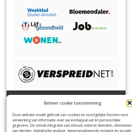
Beheer cookie toestemming
Heemsteder | Bloemendaler
Heemstede
,
Bloemendaal
,
Margadantstraat 34
Bennebroek
,
Vogelenzang
,
Deze website maakt gebruik van cookies en soortgelijke functies voor
1976 DN IJmuiden
Overveen
en
Aerdenhout
verwerking van informatie over uw eindapparaat en persoonlijke
023-8200170
gegevens. Dit omvat integratie van inhoud, externe diensten, elementen
info@heemsteder.nl
van derden, statistische analyse, gepersonaliseerde reclame en sociale