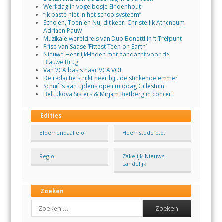
Werkdag in vogelbosje Eindenhout
“Ik paste niet in het schoolsysteem”
Scholen, Toen en Nu, dit keer: Christelijk Atheneum
Adriaen Pauw
Muzikale wereldreis van Duo Bonetti in ’t Trefpunt
Friso van Saase ‘Fittest Teen on Earth’
Nieuwe HeerlijkHeden met aandacht voor de
Blauwe Brug
Van VCA basis naar VCA VOL
De redactie strijkt neer bij…de stinkende emmer
Schuif ’s aan tijdens open middag Gillestuin
Beltiukova Sisters & Mirjam Rietberg in concert
Edities
Bloemendaal e.o.
Heemstede e.o.
Regio
Zakelijk-Nieuws-
Landelijk
Zoeken
Search