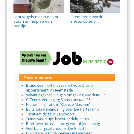
Laat vogels niet in de kou
Heemstede wordt
staan en help ze een
‘Sneeuwstede’
→
handje
→
Recent nieuws
Brandweer rukt massaal uit voor brand in
appartement in Heemstede
Vakantiegevoel in eigen omgeving: Middenduin
G-Tennis Vereniging Smash bestaat 35 jaar
Nieuwe inspiratie in ‘Kleinste Museum’
Buitenplaatswandeling over De Hartekamp
Taxatiemiddag in Zandvoort
Tuinenwedstrijd: kindvriendelijke tuin
Boek over ‘brussen’ zorgt voor (h)erkenning
Veel belangstellenden in De Gillestuin
Duinbrand aan de Zeeweg in Overveen