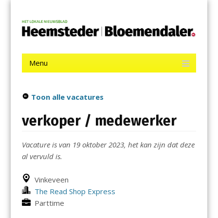
Menu
Skip
De Heemsteder | Bloemendaler
to
content
Het laatste nieuws uit Heemstede, Haarlem-Zuid, Bloemendaal
en Bennebroek.
Menu
Skip
to
content
Toon alle vacatures
verkoper / medewerker
Vacature is van 19 oktober 2023, het kan zijn dat deze
al vervuld is.
Vinkeveen
The Read Shop Express
Parttime