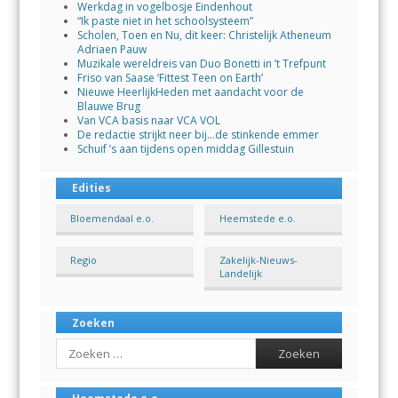
Werkdag in vogelbosje Eindenhout
“Ik paste niet in het schoolsysteem”
Scholen, Toen en Nu, dit keer: Christelijk Atheneum
Adriaen Pauw
Muzikale wereldreis van Duo Bonetti in ’t Trefpunt
Friso van Saase ‘Fittest Teen on Earth’
Nieuwe HeerlijkHeden met aandacht voor de
Blauwe Brug
Van VCA basis naar VCA VOL
De redactie strijkt neer bij…de stinkende emmer
Schuif ’s aan tijdens open middag Gillestuin
Edities
Bloemendaal e.o.
Heemstede e.o.
Regio
Zakelijk-Nieuws-
Landelijk
Zoeken
Search