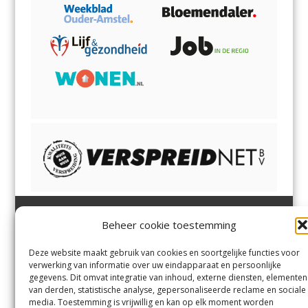
Beheer cookie toestemming
Heemsteder | Bloemendaler
Heemstede
,
Bloemendaal
,
Margadantstraat 34
Bennebroek
,
Vogelenzang
,
Deze website maakt gebruik van cookies en soortgelijke functies voor
1976 DN IJmuiden
Overveen
en
Aerdenhout
verwerking van informatie over uw eindapparaat en persoonlijke
023-8200170
gegevens. Dit omvat integratie van inhoud, externe diensten, elementen
info@heemsteder.nl
van derden, statistische analyse, gepersonaliseerde reclame en sociale
info@bloemendaler.nl
media. Toestemming is vrijwillig en kan op elk moment worden