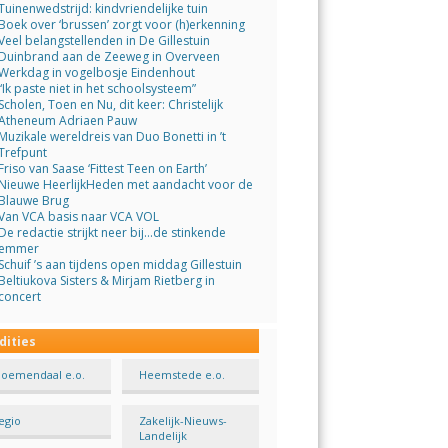
Tuinenwedstrijd: kindvriendelijke tuin
Boek over ‘brussen’ zorgt voor (h)erkenning
Veel belangstellenden in De Gillestuin
Duinbrand aan de Zeeweg in Overveen
Werkdag in vogelbosje Eindenhout
“Ik paste niet in het schoolsysteem”
Scholen, Toen en Nu, dit keer: Christelijk
Atheneum Adriaen Pauw
Muzikale wereldreis van Duo Bonetti in ’t
Trefpunt
Friso van Saase ‘Fittest Teen on Earth’
Nieuwe HeerlijkHeden met aandacht voor de
Blauwe Brug
Van VCA basis naar VCA VOL
De redactie strijkt neer bij…de stinkende
emmer
Schuif ’s aan tijdens open middag Gillestuin
Beltiukova Sisters & Mirjam Rietberg in
concert
dities
loemendaal e.o.
Heemstede e.o.
egio
Zakelijk-Nieuws-
Landelijk