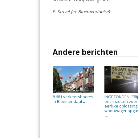
k
p
P. Stuvel (ex-Bloemendaalse)
Andere berichten
8.681 verkeersboetes
INGEZONDEN: “Bli
in Bloemendaal
ons inzetten voor
→
eerlijke oplossing
woonwagenopga
→