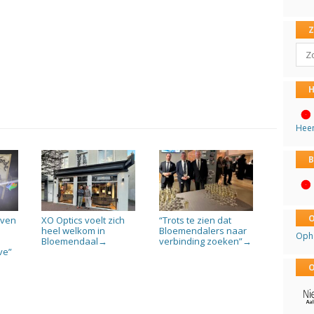
Sear
H
Hee
B
O
jven
XO Optics voelt zich
“Trots te zien dat
heel welkom in
Bloemendalers naar
Oph
Bloemendaal
verbinding zoeken”
→
→
ve”
O