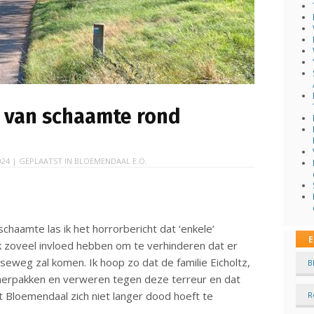
 van schaamte rond
024
| GEPLAATST IN
BLOEMENDAAL E.O.
haamte las ik het horrorbericht dat ‘enkele’
E
 zoveel invloed hebben om te verhinderen dat er
eweg zal komen. Ik hoop zo dat de familie Eicholtz,
B
 herpakken en verweren tegen deze terreur en dat
 Bloemendaal zich niet langer dood hoeft te
R