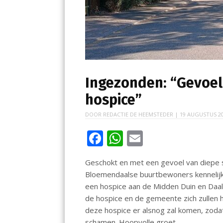
Ingezonden: “Gevoel
hospice”
DOOR
REDACTIE DE HEEMSTEDER
|
19 AUGUSTUS 2
F
W
E
ac
h
m
Geschokt en met een gevoel van diepe sc
e
at
ai
Bloemendaalse buurtbewoners kennelijk
b
s
l
een hospice aan de Midden Duin en Daals
o
A
de hospice en de gemeente zich zullen
deze hospice er alsnog zal komen, zodat
o
p
schamen. Hoopvolle groet,