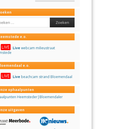
Zoeken
ch
eemstede e.o.
Live
webcam milieustraat
mstede
loemendaal e.o.
Live
beachcam strand Bloemendaal
nze ophaalpunten
aalpunten Heemsteder|Bloemendaler
nze uitgaven