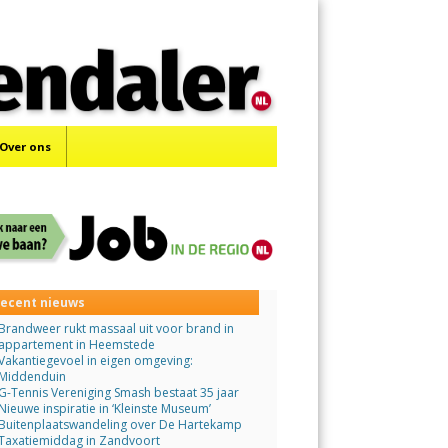
Menu
Skip
to
content
Over ons
ecent nieuws
Brandweer rukt massaal uit voor brand in
appartement in Heemstede
Vakantiegevoel in eigen omgeving:
Middenduin
G-Tennis Vereniging Smash bestaat 35 jaar
Nieuwe inspiratie in ‘Kleinste Museum’
Buitenplaatswandeling over De Hartekamp
Taxatiemiddag in Zandvoort