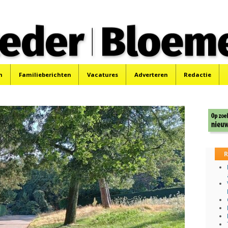
 Bloemendaler
 Bloemendaal en Bennebroek.
n
Familieberichten
Vacatures
Adverteren
Redactie
R