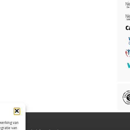
rwerking van
egratie van