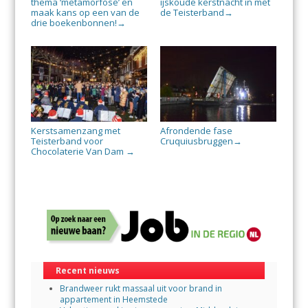
thema ‘metamorfose’ en
ijskoude kerstnacht in met
maak kans op een van de
de Teisterband
→
drie boekenbonnen!
→
Kerstsamenzang met
Afrondende fase
Teisterband voor
Cruquiusbruggen
→
Chocolaterie Van Dam
→
Recent nieuws
Brandweer rukt massaal uit voor brand in
appartement in Heemstede