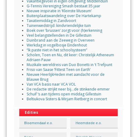
Vakantiegevoel in eigen omgeving: Middenduin
G-Tennis Vereniging Smash bestaat 35 jaar
Nieuwe inspiratie in ‘Kleinste Museum’
Buitenplaatswandeling over De Hartekamp
Taxatiemiddag in Zandvoort
Tuinenwedstrijd: kindvriendelijke tuin
Boek over ‘brussen’ zorgt voor (h)erkenning
Veel belangstellenden in De Gillestuin
Duinbrand aan de Zeeweg in Overveen
Werkdag in vogelbosje Eindenhout
“Ik paste niet in het schoolsysteem”
Scholen, Toen en Nu, dit keer: Christelijk Atheneum
Adriaen Pauw
Muzikale wereldreis van Duo Bonetti in ’t Trefpunt
Friso van Saase ‘Fittest Teen on Earth’
Nieuwe HeerlijkHeden met aandacht voor de
Blauwe Brug
Van VCA basis naar VCA VOL
De redactie strijkt neer bij…de stinkende emmer
Schuif ’s aan tijdens open middag Gillestuin
Beltiukova Sisters & Mirjam Rietberg in concert
Edities
Bloemendaal e.o.
Heemstede e.o.