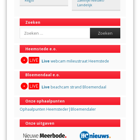
Regio
Zakelijk-Nieuws-
Landelijk
Zoeken
Search
Heemstede e.o.
Live
webcam milieustraat Heemstede
Bloemendaal e.o.
Live
beachcam strand Bloemendaal
Onze ophaalpunten
Ophaalpunten Heemsteder|Bloemendaler
Onze uitgaven