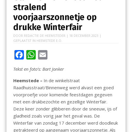
stralend
voorjaarszonnetje op
drukke Winterfair
DOOR
REDACTIE DE HEEMSTEDER
|
18 DECEMBER 2023
|
GEPLAATST IN
HEEMSTEDE E.O.
F
W
E
ac
h
m
Tekst en foto’s: Bart Jonker
e
at
ai
b
s
l
Heemstede –
In de winkelstraat
Raadhuisstraat/Binnenweg werd alvast een goed
o
A
voorproefje voor komende feestdagen gegeven
o
p
met een drukbezochte en gezellige Winterfair.
k
p
Deze keer zonder glibberen door de sneeuw, ijs of
gladheid zoals vorig jaar het geval was. De
Winterfair van zondag 17 december werd doodleuk
getrakteerd op aangenaam voorjaarszonnetje. Als