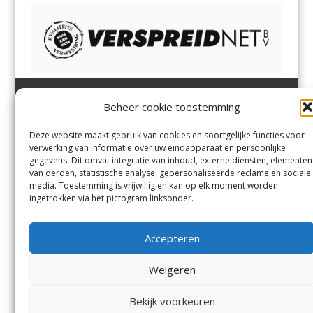
Beheer cookie toestemming
Heemsteder | Bloemendaler
Heemstede
,
Bloemendaal
,
Margadantstraat 34
Bennebroek
,
Vogelenzang
,
Deze website maakt gebruik van cookies en soortgelijke functies voor
1976 DN IJmuiden
Overveen
en
Aerdenhout
verwerking van informatie over uw eindapparaat en persoonlijke
023-8200170
gegevens. Dit omvat integratie van inhoud, externe diensten, elementen
info@heemsteder.nl
van derden, statistische analyse, gepersonaliseerde reclame en sociale
info@bloemendaler.nl
media. Toestemming is vrijwillig en kan op elk moment worden
Contact
ingetrokken via het pictogram linksonder.
Andere uitgaven
Bezorgklacht
Ophaalpunten
Accepteren
Vacatures
Voorwaarden
Privacyverklaring
Weigeren
Bekijk voorkeuren
© De Heemsteder Uitgevers B.V.