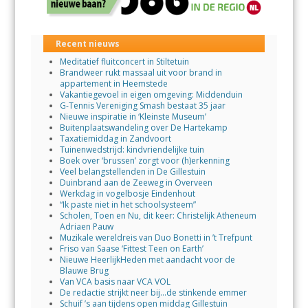
Recent nieuws
Meditatief fluitconcert in Stiltetuin
Brandweer rukt massaal uit voor brand in
appartement in Heemstede
Vakantiegevoel in eigen omgeving: Middenduin
G-Tennis Vereniging Smash bestaat 35 jaar
Nieuwe inspiratie in ‘Kleinste Museum’
Buitenplaatswandeling over De Hartekamp
Taxatiemiddag in Zandvoort
Tuinenwedstrijd: kindvriendelijke tuin
Boek over ‘brussen’ zorgt voor (h)erkenning
Veel belangstellenden in De Gillestuin
Duinbrand aan de Zeeweg in Overveen
Werkdag in vogelbosje Eindenhout
“Ik paste niet in het schoolsysteem”
Scholen, Toen en Nu, dit keer: Christelijk Atheneum
Adriaen Pauw
Muzikale wereldreis van Duo Bonetti in ’t Trefpunt
Friso van Saase ‘Fittest Teen on Earth’
Nieuwe HeerlijkHeden met aandacht voor de
Blauwe Brug
Van VCA basis naar VCA VOL
De redactie strijkt neer bij…de stinkende emmer
Schuif ’s aan tijdens open middag Gillestuin