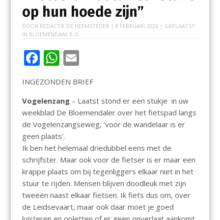
op hun hoede zijn”
DOOR
REDACTIE DE HEEMSTEDER
|
8 FEBRUARI 2026
| GEPLAATST
IN
BLOEMENDAAL E.O.
F
W
E
ac
h
m
INGEZONDEN BRIEF
e
at
ai
b
s
l
Vogelenzang
– Laatst stond er een stukje in uw
weekblad De Bloemendaler over het fietspad langs
o
A
de Vogelenzangseweg, ‘voor de wandelaar is er
o
p
geen plaats’.
k
p
Ik ben het helemaal driedubbel eens met de
schrijfster. Maar ook voor de fietser is er maar een
krappe plaats om bij tegenliggers elkaar niet in het
stuur te rijden. Mensen blijven doodleuk met zijn
tweeën naast elkaar fietsen. Ik fiets dus om, over
de Leidsevaart, maar ook daar moet je goed
luisteren en opletten of er geen onverlaat aankomt.